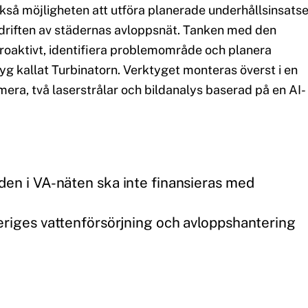
så möjligheten att utföra planerade underhållsinsatse
r driften av städernas avloppsnät. Tanken med den
proaktivt, identifiera problemområde och planera
tyg kallat Turbinatorn. Verktyget monteras överst i en
ra, två laserstrålar och bildanalys baserad på en AI-
den i VA-näten ska inte finansieras med
eriges vattenförsörjning och avloppshantering