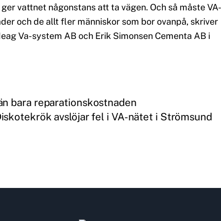
lt ger vattnet någonstans att ta vägen. Och så måste VA
er och de allt fler människor som bor ovanpå, skriver
g Meag Va-system AB och Erik Simonsen Cementa AB i
än bara reparationskostnaden
iskotekrök avslöjar fel i VA-nätet i Strömsund