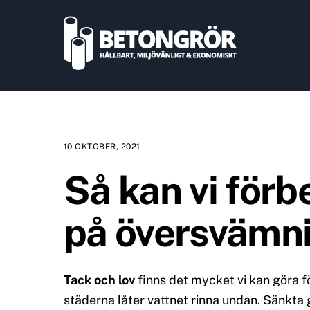
Skip
to
content
10 OKTOBER, 2021
Så kan vi förb
på översvämn
Tack och lov
finns det mycket vi kan göra f
städerna låter vattnet rinna undan. Sänkta